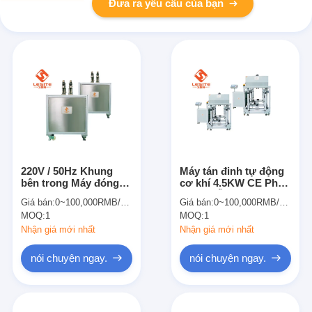
Đưa ra yêu cầu của bạn
220V / 50Hz Khung
Máy tán đinh tự động
bên trong Máy đóng
cơ khí 4.5KW CE Phê
đinh tự động cho túi
duyệt Dễ vận hành
Giá bán:
0~100,000RMB/PCS
Giá bán:
0~100,000RMB/PCS
lọc
MOQ:
1
MOQ:
1
Nhận giá mới nhất
Nhận giá mới nhất
nói chuyện ngay.
nói chuyện ngay.