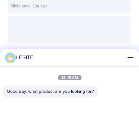
Về chúng tôi
Chuyến tham quan nhà máy
Kiểm soát chất lượng
Liên hệ với chúng tôi
Tiếp tục
LESITE
Tin tức
nói chuyện ngay.
11:46 AM
Danh Mục Của Chúng Tôi
Good day, what product are you looking for?
Máy làm bộ lọc khí
Máy sản xuất bộ lọc không khí
Máy làm bộ lọc bỏ túi
Máy làm bộ lọc khí
Máy sản xuất bộ lọc
Máy làm bộ lọc