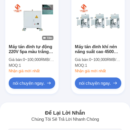
Máy tán đinh tự động
Máy tán đinh khí nén
220V 5pa màu trắng
năng suất cao 4500W
với chứng nhận CE
Double Ended
Giá bán:
0~100,000RMB/PCS
Giá bán:
0~100,000RMB/PCS
MOQ:
1
MOQ:
1
Nhận giá mới nhất
Nhận giá mới nhất
nói chuyện ngay.
nói chuyện ngay.
Nhà
Sản phẩm
Để Lại Lời Nhắn
Chúng Tôi Sẽ Trả Lời Nhanh Chóng
Video