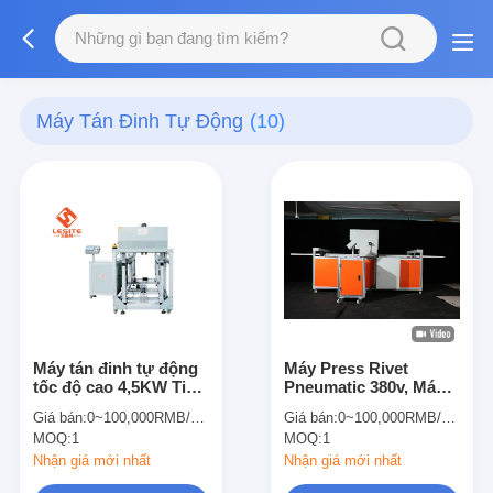
Máy Tán Đinh Tự Động
(10)
Máy tán đinh tự động
Máy Press Rivet
tốc độ cao 4,5KW Tiêu
Pneumatic 380v, Máy
chuẩn
Riveting tự động
Giá bán:
0~100,000RMB/PCS
Giá bán:
0~100,000RMB/PCS
MOQ:
1
MOQ:
1
Nhận giá mới nhất
Nhận giá mới nhất