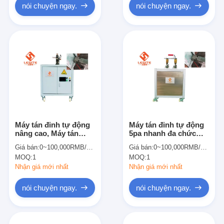
nói chuyện ngay.
nói chuyện ngay.
Máy tán đinh tự động
Máy tán đinh tự động
nâng cao, Máy tán
5pa nhanh đa chức
đinh điện cho khung
năng cho bộ lọc HEPA
Giá bán:
0~100,000RMB/PCS
Giá bán:
0~100,000RMB/PCS
bên trong
MOQ:
1
MOQ:
1
Nhận giá mới nhất
Nhận giá mới nhất
nói chuyện ngay.
nói chuyện ngay.