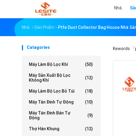
Nhà
Sả
Nhà
Sản Phẩm
Ptfe Dust Collector Bag House Nhà Sả
Catagories
Kewords
「p
Máy Làm Bộ Lọc Khí
(50)
Máy Sản Xuất Bộ Lọc
(12)
Không Khí
Máy Làm Bộ Lọc Bỏ Túi
(18)
Máy Tán Đinh Tự Động
(10)
Máy Tán Đinh Bán Tự
(9)
Động
Thợ Hàn Khung
(12)