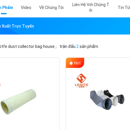
Liên Hệ Với Chúng T
n Phẩm
Video
Về Chúng Tôi
Tin T
Ôi
n Xuất Trực Tuyến
tfe dust collector bag house」
trận đấu
2
sản phẩm.
Hot