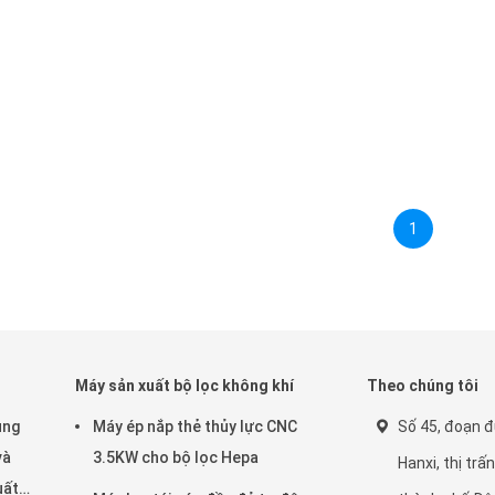
1
Máy sản xuất bộ lọc không khí
Theo chúng tôi
ung
Máy ép nắp thẻ thủy lực CNC
Số 45, đoạn đ
và
3.5KW cho bộ lọc Hepa
Hanxi, thị tr
uất