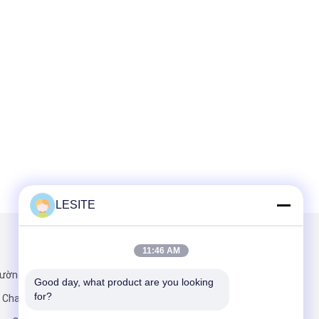
LESITE
Gửi thư cho chúng tôi
11:46 AM
ường Shuixi,
Good day, what product are you looking 
for?
ấn Chashan,