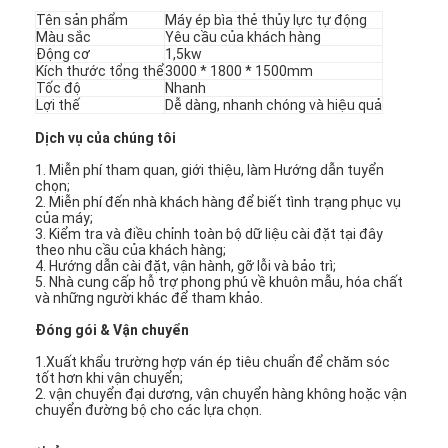
Tên sản phẩm
Máy ép bìa thẻ thủy lực tự động
Màu sắc
Yêu cầu của khách hàng
Động cơ
1,5kw
Kích thước tổng thể
3000 * 1800 * 1500mm
Tốc độ
Nhanh
Lợi thế
Dễ dàng, nhanh chóng và hiệu quả
Dịch vụ của chúng tôi
1. Miễn phí tham quan, giới thiệu, làm Hướng dẫn tuyển
chọn;
2. Miễn phí đến nhà khách hàng để biết tình trạng phục vụ
của máy;
3. Kiểm tra và điều chỉnh toàn bộ dữ liệu cài đặt tại đây
theo nhu cầu của khách hàng;
4. Hướng dẫn cài đặt, vận hành, gỡ lỗi và bảo trì;
5. Nhà cung cấp hỗ trợ phong phú về khuôn mẫu, hóa chất
và những người khác để tham khảo.
Đóng gói & Vận chuyển
1.Xuất khẩu trường hợp ván ép tiêu chuẩn để chăm sóc
tốt hơn khi vận chuyển;
2. vận chuyển đại dương, vận chuyển hàng không hoặc vận
chuyển đường bộ cho các lựa chọn.