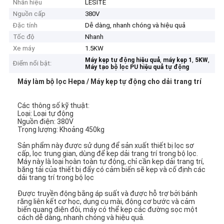
Nhãn hiệu
LESITE
Nguồn cấp
380V
Đặc tính
Dễ dàng, nhanh chóng và hiệu quả
Tốc độ
Nhanh
Xe máy
1.5KW
,
,
,
Máy kẹp tự động hiệu quả
máy kẹp 1
5KW
Điểm nổi bật:
Máy tạo bộ lọc PU hiệu quả tự động
Máy làm bộ lọc Hepa / Máy kẹp tự động cho dải trang trí
Các thông số kỹ thuật:
Loại: Loại tự động
Nguồn điện: 380V
Trọng lượng: Khoảng 450kg
Sản phẩm này được sử dụng để sản xuất thiết bị lọc sơ
cấp, lọc trung gian, dùng để kẹp dải trang trí trong bộ lọc.
Máy này là loại hoàn toàn tự động, chỉ cần kẹp dải trang trí,
băng tải của thiết bị đẩy có cảm biến sẽ kẹp và cố định các
dải trang trí trong bộ lọc
Được truyền động bằng áp suất và được hỗ trợ bởi bánh
răng liên kết cơ học, dụng cụ mài, động cơ bước và cảm
biến quang điện đôi, máy có thể kẹp các đường sọc một
cách dễ dàng, nhanh chóng và hiệu quả.