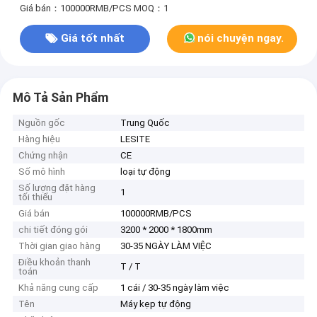
Giá bán：100000RMB/PCS
MOQ：1
Giá tốt nhất
nói chuyện ngay.
Mô Tả Sản Phẩm
Nguồn gốc
Trung Quốc
Hàng hiệu
LESITE
Chứng nhận
CE
Số mô hình
loại tự động
Số lượng đặt hàng
1
tối thiểu
Giá bán
100000RMB/PCS
chi tiết đóng gói
3200 * 2000 * 1800mm
Thời gian giao hàng
30-35 NGÀY LÀM VIỆC
Điều khoản thanh
T / T
toán
Khả năng cung cấp
1 cái / 30-35 ngày làm việc
Tên
Máy kẹp tự động