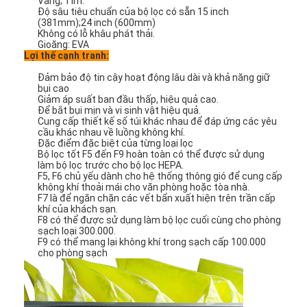
Vàng; Tím.
Độ sâu tiêu chuẩn của bộ lọc có sẵn 15 inch
(381mm);24 inch (600mm)
Không có lỗ khâu phát thải.
Gioăng: EVA
Lợi thế cạnh tranh:
Đảm bảo độ tin cậy hoạt động lâu dài và khả năng giữ
bụi cao
Giảm áp suất ban đầu thấp, hiệu quả cao.
Để bắt bụi mịn và vi sinh vật hiệu quả.
Cung cấp thiết kế số túi khác nhau để đáp ứng các yêu
cầu khác nhau về luồng không khí.
Đặc điểm đặc biệt của từng loại lọc
Bộ lọc tốt F5 đến F9 hoàn toàn có thể được sử dụng
làm bộ lọc trước cho bộ lọc HEPA.
F5, F6 chủ yếu dành cho hệ thống thông gió để cung cấp
không khí thoải mái cho văn phòng hoặc tòa nhà.
F7 là để ngăn chặn các vết bẩn xuất hiện trên trần cấp
khí của khách sạn.
F8 có thể được sử dụng làm bộ lọc cuối cùng cho phòng
Nhà
sạch loại 300.000.
F9 có thể mang lại không khí trong sạch cấp 100.000
cho phòng sạch
Sản phẩm
Video