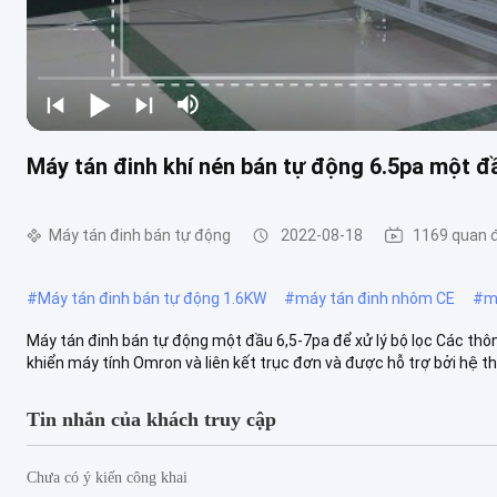
Máy tán đinh khí nén bán tự động 6.5pa một đ
Máy tán đinh bán tự động
2022-08-18
1169 quan 
#
Máy tán đinh bán tự động 1.6KW
#
máy tán đinh nhôm CE
#
m
Máy tán đinh bán tự động một đầu 6,5-7pa để xử lý bộ lọc Các thông
khiển máy tính Omron và liên kết trục đơn và được hỗ trợ bởi hệ th..
Tin nhắn của khách truy cập
Chưa có ý kiến ​​công khai