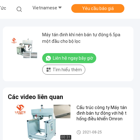
Vietnamese
Tức
Yêu cầu báo giá
Máy tán đinh khí nén bán tự động 6.5pa
một đầu cho bộ lọc
Liên hệ ngay bây giờ
Tìm hiểu thêm
Các video liên quan
Cấu trúc công ty Máy tán
đinh bán tự động với hệ t
hống điều khiển Omron
Máy tán đinh bán tự động
2021-08-25
00:31