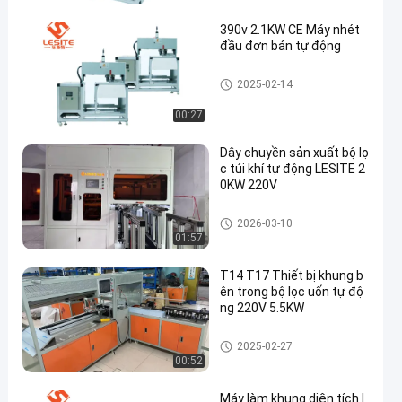
390v 2.1KW CE Máy nhét
đầu đơn bán tự động
Máy tán đinh bán tự động
2025-02-14
00:27
Dây chuyền sản xuất bộ lọ
c túi khí tự động LESITE 2
0KW 220V
Máy làm bộ lọc khí
2026-03-10
01:57
T14 T17 Thiết bị khung b
ên trong bộ lọc uốn tự độ
ng 220V 5.5KW
Máy làm bộ lọc bỏ túi
2025-02-27
00:52
Máy làm khung diện tích l