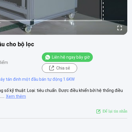
ầu cho bộ lọc
Liên hệ ngay bây giờ
điểm
Chia sẻ
áy tán đinh một đầu bán tự động 1.6KW
 số kỹ thuật: Loại: tiêu chuẩn. Được điều khiển bởi hệ thống điều
...
Xem thêm
Để lại tin nhắn