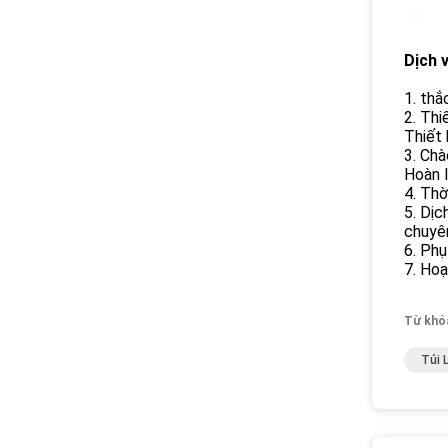
Dịch 
1. thắ
2. Thi
Thiết 
3. Chà
Hoàn l
4. Thờ
5. Dịc
chuyên
6. Phụ
7. Hoạ
Từ khó
Túi 