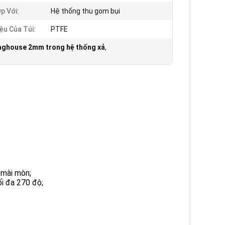
p Với:
Hệ thống thu gom bụi
iệu Của Túi:
PTFE
baghouse 2mm trong hệ thống xả
,
 mài mòn;
ối đa 270 độ;