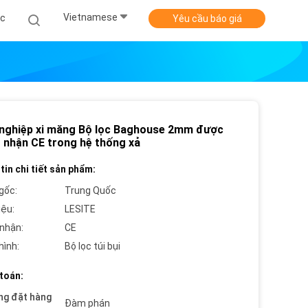
Vietnamese
ức
Yêu cầu báo giá
nghiệp xi măng Bộ lọc Baghouse 2mm được
 nhận CE trong hệ thống xả
tin chi tiết sản phẩm:
gốc:
Trung Quốc
iệu:
LESITE
nhận:
CE
hình:
Bộ lọc túi bụi
toán:
ng đặt hàng
Đàm phán