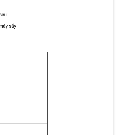
sau:
 máy sấy