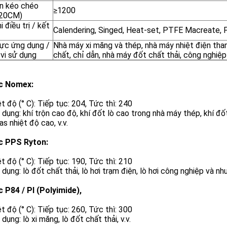
n kéo chéo
≥1200
 20CM)
i điều trị / kết
Calendering, Singed, Heat-set, PTFE Macreate,
vực ứng dụng /
Nhà máy xi măng và thép, nhà máy nhiệt điện tha
vi sử dụng
chất, chỉ dẫn, nhà máy đốt chất thải, công nghiệp 
ọc Nomex:
ệt độ (° C): Tiếp tục: 204, Tức thì: 240
 dụng: khí trộn cao độ, khí đốt lò cao trong nhà máy thép, khí đố
as nhiệt độ cao, v.v.
ọc PPS Ryton:
ệt độ (° C): Tiếp tục: 190, Tức thì: 210
 dụng: lò đốt chất thải, lò hơi trạm điện, lò hơi công nghiệp và nh
c P84 / PI (Polyimide),
ệt độ (° C): Tiếp tục: 260, Tức thì: 300
 dụng: lò xi măng, lò đốt chất thải, v.v.