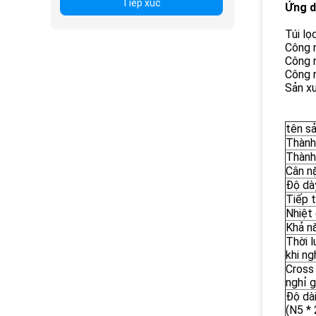
Tiếp xúc
Ứng 
Túi lọ
Công n
Công n
Công n
Sản xu
tên s
Thành 
Thành
Cân n
Độ dà
Tiếp 
Nhiệt
Khả n
Thời 
khi ng
Cross 
nghỉ g
Độ dà
(N5 *