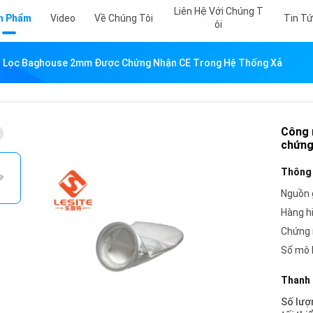
Liên Hệ Với Chúng T
n Phẩm
Video
Về Chúng Tôi
Tin T
Ôi
ộ Lọc Baghouse 2mm Được Chứng Nhận CE Trong Hệ Thống Xả
Công 
chứng
Thông 
Nguồn 
Hàng h
Chứng 
Số mô 
Thanh 
Số lượ