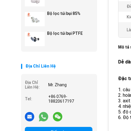
Đi
Bộ lọc túi bụi 85%
Ki
Là
Bộ lọc túi bụi PTFE
Mô tả
Dễ dà
Địa Chỉ Liên Hệ
Đặc t
Địa Chỉ
Mr. Zhang
Liên Hệ:
1. câu
2. hoà
+86 0769-
Tel:
3. axi
18820617197
4. nhi
5. độ 
6. Độ 