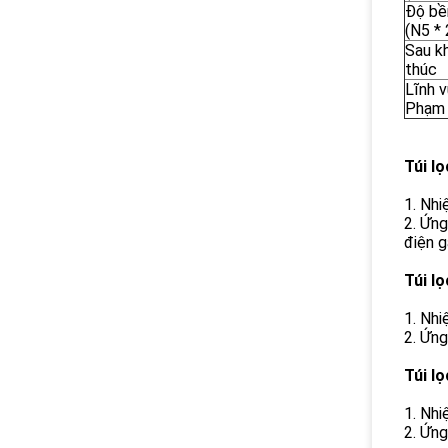
Độ bề
(N5 *
Sau kh
thúc
Lĩnh 
Phạm 
Túi l
1. Nhi
2. Ứng
điện g
Túi l
1. Nhi
2. Ứng
Túi lọ
1. Nhi
2. Ứng