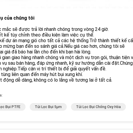
vụ của chúng tôi
c mắc sẽ được trả lời nhanh chóng trong vòng 24 giờ.
ết kế tùy chỉnh theo điều kiện làm việc cụ thể.
kế dự án mạng gió cho tất cả các hệ thống.Trở thành thiết kế cấ
o mừng bạn đến so sánh giá cả.Nếu giá cao hơn, chúng tôi sẽ
ại giá đã báo hai lần cho đến khi bạn hài lòng.
i gian giao hàng nhanh chóng và một dịch vụ trọn gói, thuận tiện v
h vụ sau bán hàng, đáp ứng nhanh, kỹ sư hướng dẫn cài đặt.Chúng
 nghiệp.Tiếp cận vị trí thiết bị để giải quyết vấn đề.
 tùng liên quan đến máy hút bụi xung khí.
t động dễ dàng, không có lo lắng về tương lai ở tất cả.
a:
Lọc Bụi PTFE
Túi Lọc Bụi 5µm
Túi Lọc Bụi Chống Oxy Hóa