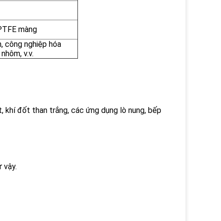
 PTFE màng
n, công nghiệp hóa
nhôm, v.v.
t, khí đốt than trắng, các ứng dụng lò nung, bếp
ư vậy.