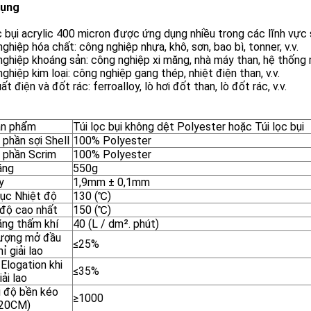
dụng
c bụi acrylic 400 micron được ứng dụng nhiều trong các lĩnh vực 
ghiệp hóa chất: công nghiệp nhựa, khô, sơn, bao bì, tonner, v.v.
ghiệp khoáng sản: công nghiệp xi măng, nhà máy than, hệ thống
ghiệp kim loại: công nghiệp gang thép, nhiệt điện than, v.v.
ất điện và đốt rác: ferroalloy, lò hơi đốt than, lò đốt rác, v.v.
ản phẩm
Túi lọc bụi không dệt Polyester hoặc Túi lọc bụi
phần sợi Shell
100% Polyester
 phần Scrim
100% Polyester
ặng
550g
y
1,9mm ± 0,1mm
tục Nhiệt độ
130 (℃)
 độ cao nhất
150 (℃)
ăng thấm khí
40 (L / dm². phút)
lượng mở đầu
≤25%
hỉ giải lao
Elogation khi
≤35%
iải lao
i độ bền kéo
≥1000
 20CM)