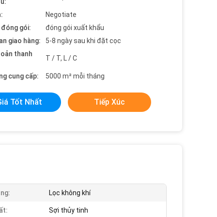
ểu:
:
Negotiate
t đóng gói:
đóng gói xuất khẩu
an giao hàng:
5-8 ngày sau khi đặt cọc
hoản thanh
T / T, L / C
ng cung cấp:
5000 m² mỗi tháng
Giá Tốt Nhất
Tiếp Xúc
ng:
Lọc không khí
ất:
Sợi thủy tinh