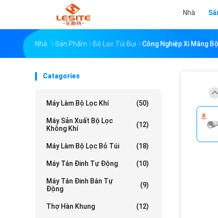
Nhà
Sả
Nhà
Sản Phẩm
Bộ Lọc Túi Bụi
Công Nghiệp Xi Măng B
Catagories
Máy Làm Bộ Lọc Khí
(50)
Máy Sản Xuất Bộ Lọc
(12)
Không Khí
Máy Làm Bộ Lọc Bỏ Túi
(18)
Máy Tán Đinh Tự Động
(10)
Máy Tán Đinh Bán Tự
(9)
Động
Thợ Hàn Khung
(12)