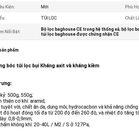
ều Kiện:
Mới
Phù Hợ
ểu:
TÚI LỌC
Chất L
Bộ lọc baghouse CE trong hệ thống xả
,
bộ lọc 
m Nổi Bật:
túi lọc baghouse được chứng nhận CE
 sản phẩm
ng bóc túi lọc bụi Kháng axit và kháng kiềm
rưng:
 kỷ: 500g, 550g;
n thiện cơ khí: aramid;
t tuyệt vời, chất ăn da, dung môi, hydrocacbon và khả năng chống
ệt độ hoạt động tối đa từ 200 độ đến 260 độ, và nhiệt độ tăng t
dày: 0,8-0,9mm;
thấm không khí: 20-40L / M2 / S ở 127Pa;