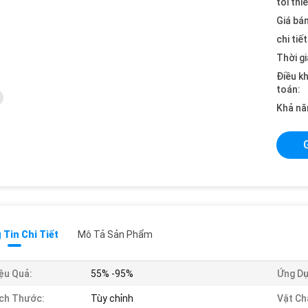
tối thi
Giá bán
chi tiế
Thời gi
Điều k
toán:
Khả nă
Tin Chi Tiết
Mô Tả Sản Phẩm
ệu Quả:
55% -95%
Ứng Dụ
ch Thước:
Tùy chỉnh
Vật Ch